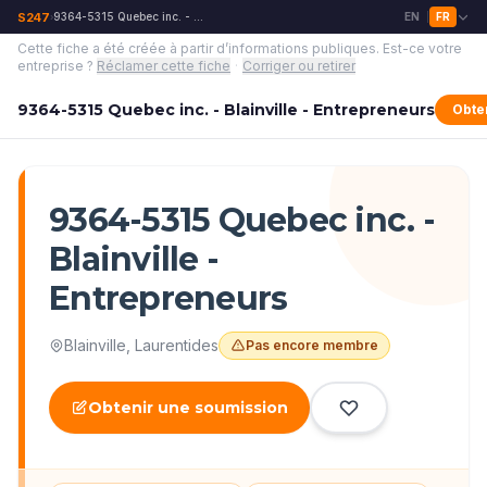
S247
9364-5315 Quebec inc. - Blainville - Entrepreneurs
EN
FR
›
|
Cette fiche a été créée à partir d’informations publiques.
Est-ce votre
entreprise ?
Réclamer cette fiche
·
Corriger ou retirer
9364-5315 Quebec inc. - Blainville - Entrepreneurs
Obte
9364-5315 Quebec inc. -
Blainville -
Entrepreneurs
Blainville
,
Laurentides
Pas encore membre
Obtenir une soumission