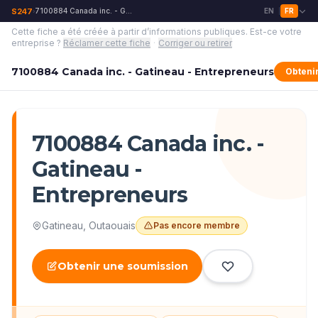
S247
7100884 Canada inc. - Gatineau - Entrepreneurs
EN
FR
›
|
Cette fiche a été créée à partir d’informations publiques.
Est-ce votre
entreprise ?
Réclamer cette fiche
·
Corriger ou retirer
7100884 Canada inc. - Gatineau - Entrepreneurs
Obteni
7100884 Canada inc. -
Gatineau -
Entrepreneurs
Gatineau
,
Outaouais
Pas encore membre
Obtenir une soumission