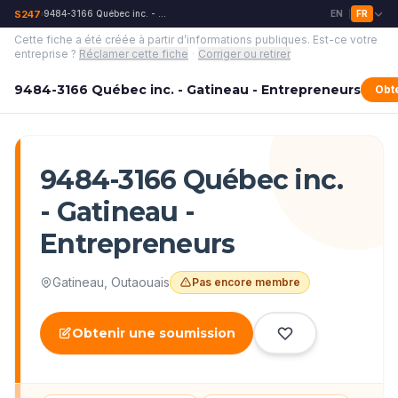
S247
9484-3166 Québec inc. - Gatineau - Entrepreneurs
EN
FR
›
|
Cette fiche a été créée à partir d’informations publiques.
Est-ce votre
entreprise ?
Réclamer cette fiche
·
Corriger ou retirer
9484-3166 Québec inc. - Gatineau - Entrepreneurs
Obt
9484-3166 Québec inc.
- Gatineau -
Entrepreneurs
Gatineau
,
Outaouais
Pas encore membre
Obtenir une soumission