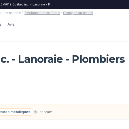
5-5019 Québec inc. - Lanoraie - Plombiers
re entreprise ?
Réclamer cette fiche
·
Corriger ou retirer
s
Avis
. - Lanoraie - Plombiers
ctures métalliques
Lanoraie