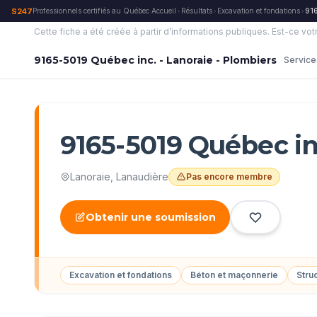
S247
Professionnels certifiés au Québec
·
Accueil
Résultats
Excavation et fondations
916
›
›
›
Cette fiche a été créée à partir d’informations publiques.
Est-ce vot
9165-5019 Québec inc. - Lanoraie - Plombiers
Service
9165-5019 Québec inc
Lanoraie
,
Lanaudière
Pas encore membre
Obtenir une soumission
Excavation et fondations
Béton et maçonnerie
Stru