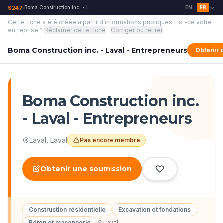
S247
Boma Construction inc. - Laval - Entrepreneurs
EN
FR
›
|
Cette fiche a été créée à partir d’informations publiques.
Est-ce votre
entreprise ?
Réclamer cette fiche
·
Corriger ou retirer
Boma Construction inc. - Laval - Entrepreneurs
Obtenir 
Boma Construction inc.
- Laval - Entrepreneurs
Laval
,
Laval
Pas encore membre
Obtenir une soumission
Construction résidentielle
Excavation et fondations
Béton et maçonnerie
Laval