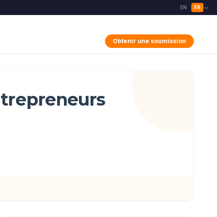
EN
FR
|
Obtenir une soumission
ntrepreneurs