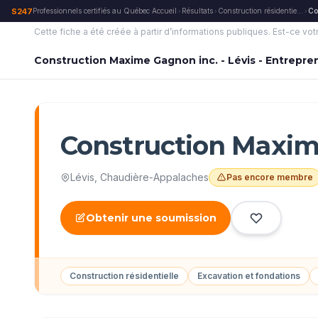
S247
Professionnels certifiés au Québec
·
Accueil
Résultats
Construction résidentielle
Co
›
›
›
Cette fiche a été créée à partir d’informations publiques.
Est-ce vot
Construction Maxime Gagnon inc. - Lévis - Entrepre
Construction Maxime
Lévis
,
Chaudière-Appalaches
Pas encore membre
Obtenir une soumission
Construction résidentielle
Excavation et fondations