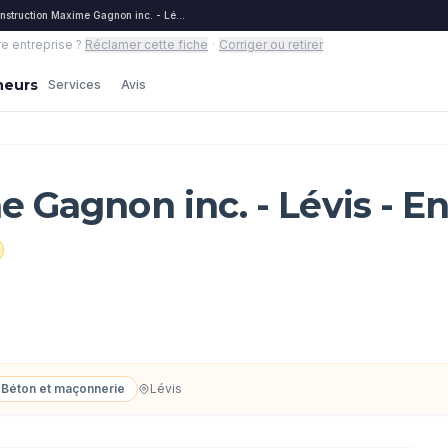
nstruction Maxime Gagnon inc. - Lévis - Entrepreneurs
re entreprise ?
Réclamer cette fiche
·
Corriger ou retirer
neurs
Services
Avis
 Gagnon inc. - Lévis - E
Béton et maçonnerie
Lévis