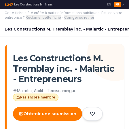
S247
Les Constructions M. Tremblay inc. - Malartic - Entrepreneurs
EN
FR
›
|
Cette fiche a été créée à partir d’informations publiques.
Est-ce votre
entreprise ?
Réclamer cette fiche
·
Corriger ou retirer
Les Constructions M. Tremblay inc. - Malartic - Entrepre
Les Constructions M.
Tremblay inc. - Malartic
- Entrepreneurs
Malartic
,
Abitibi-Témiscamingue
Pas encore membre
Obtenir une soumission