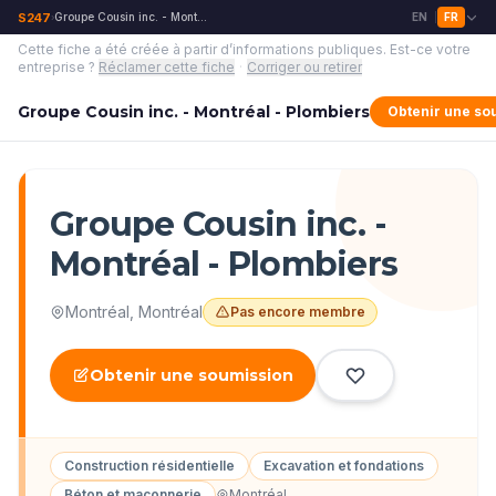
S247
Groupe Cousin inc. - Montréal - Plombiers
EN
FR
›
|
Cette fiche a été créée à partir d’informations publiques.
Est-ce votre
entreprise ?
Réclamer cette fiche
·
Corriger ou retirer
Groupe Cousin inc. - Montréal - Plombiers
Obtenir une so
Groupe Cousin inc. -
Montréal - Plombiers
Montréal
,
Montréal
Pas encore membre
Obtenir une soumission
Construction résidentielle
Excavation et fondations
Béton et maçonnerie
Montréal