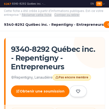
S247
9340-8292 Québec inc. - Repentigny - Entrepreneurs
EN
FR
›
|
Cette fiche a été créée à partir d’informations publiques.
Est-ce votre
entreprise ?
Réclamer cette fiche
·
Corriger ou retirer
9340-8292 Québec inc. - Repentigny - Entrepreneurs
9340-8292 Québec inc.
- Repentigny -
Entrepreneurs
Repentigny
,
Lanaudière
Pas encore membre
Obtenir une soumission