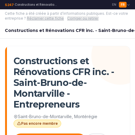
S247
Constructions et Rénovations CFR inc. - Saint-Bruno-de-Montarville - Entreprene
EN
FR
›
|
Cette fiche a été créée à partir d’informations publiques.
Est-ce votre
entreprise ?
Réclamer cette fiche
·
Corriger ou retirer
Constructions et Rénovations CFR inc. - Saint-Bruno-de
Constructions et
Rénovations CFR inc. -
Saint-Bruno-de-
Montarville -
Entrepreneurs
Saint-Bruno-de-Montarville
,
Montérégie
Pas encore membre