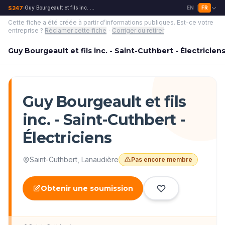
S247
Guy Bourgeault et fils inc. - Saint-Cuthbert - Électriciens
EN
FR
›
|
Cette fiche a été créée à partir d’informations publiques.
Est-ce votre
entreprise ?
Réclamer cette fiche
·
Corriger ou retirer
Guy Bourgeault et fils inc. - Saint-Cuthbert - Électricien
Guy Bourgeault et fils
inc. - Saint-Cuthbert -
Électriciens
Saint-Cuthbert
,
Lanaudière
Pas encore membre
Obtenir une soumission