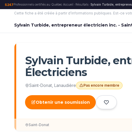
S247
Professionnels certifiés au Québec
·
Accueil
Résultats
Sylvain Turbide, entrepreneur
›
›
Cette fiche a été créée à partir d’informations publiques.
Est-ce vot
Sylvain Turbide, entrepreneur électricien inc. - Sain
Sylvain Turbide, ent
Électriciens
Saint-Donat
,
Lanaudière
Pas encore membre
Obtenir une soumission
Saint-Donat