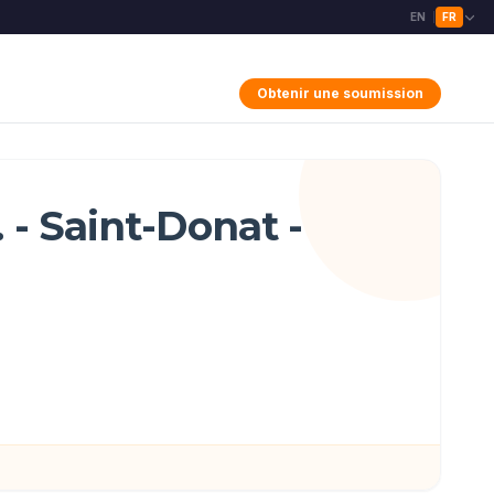
EN
FR
|
Obtenir une soumission
 - Saint-Donat -