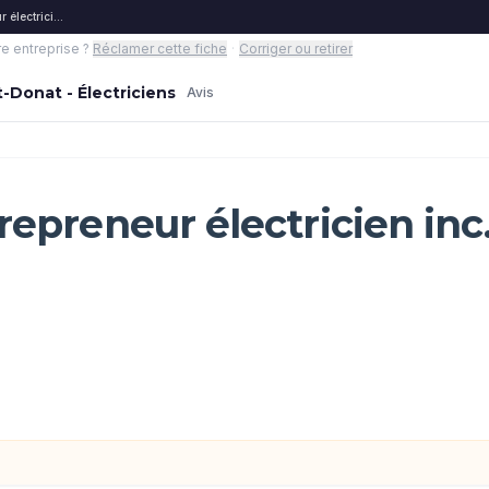
 électricien inc. - Saint-Donat - Électriciens
re entreprise ?
Réclamer cette fiche
·
Corriger ou retirer
t-Donat - Électriciens
Avis
repreneur électricien inc.