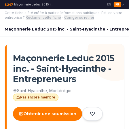
S247
Maçonnerie Leduc 2015 inc. - Saint-Hyacinthe - Entrepreneurs
EN
FR
›
|
Cette fiche a été créée à partir d’informations publiques.
Est-ce votre
entreprise ?
Réclamer cette fiche
·
Corriger ou retirer
Maçonnerie Leduc 2015 inc. - Saint-Hyacinthe - Entrepr
Maçonnerie Leduc 2015
inc. - Saint-Hyacinthe -
Entrepreneurs
Saint-Hyacinthe
,
Montérégie
Pas encore membre
Obtenir une soumission