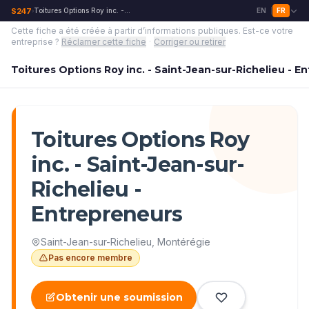
S247
Toitures Options Roy inc. - Saint-Jean-sur-Richelieu - Entrepreneurs
EN
FR
›
|
Cette fiche a été créée à partir d’informations publiques.
Est-ce votre
entreprise ?
Réclamer cette fiche
·
Corriger ou retirer
Toitures Options Roy inc. - Saint-Jean-sur-Richelieu - E
Toitures Options Roy
inc. - Saint-Jean-sur-
Richelieu -
Entrepreneurs
Saint-Jean-sur-Richelieu
,
Montérégie
Pas encore membre
Obtenir une soumission