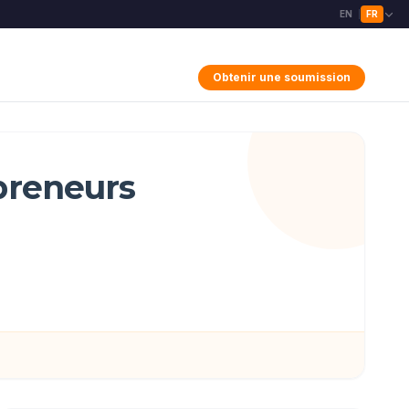
EN
FR
|
Obtenir une soumission
epreneurs