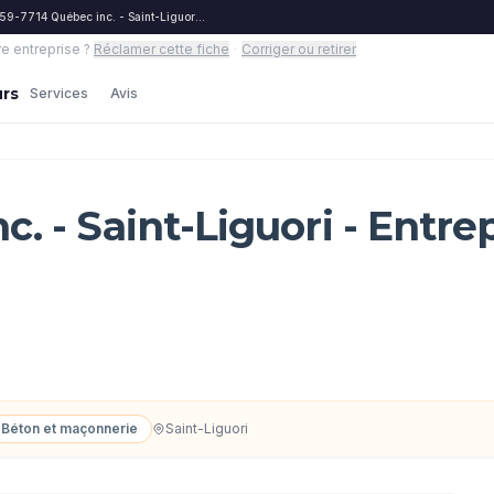
59-7714 Québec inc. - Saint-Liguori - Entrepreneurs
re entreprise ?
Réclamer cette fiche
·
Corriger ou retirer
urs
Services
Avis
. - Saint-Liguori - Entr
Béton et maçonnerie
Saint-Liguori