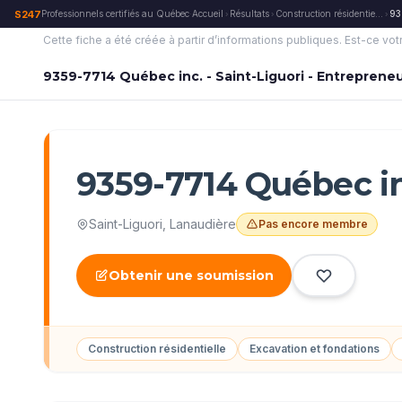
S247
Professionnels certifiés au Québec
·
Accueil
Résultats
Construction résidentielle
93
›
›
›
Cette fiche a été créée à partir d’informations publiques.
Est-ce vot
9359-7714 Québec inc. - Saint-Liguori - Entreprene
9359-7714 Québec inc
Saint-Liguori
,
Lanaudière
Pas encore membre
Obtenir une soumission
Construction résidentielle
Excavation et fondations