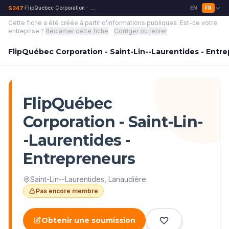
S247
FlipQuébec Corporation - Saint-Lin--Laurentides - Entrepreneurs
EN
FR
›
|
Cette fiche a été créée à partir d’informations publiques.
Est-ce votre
entreprise ?
Réclamer cette fiche
·
Corriger ou retirer
FlipQuébec Corporation - Saint-Lin--Laurentides - Entr
FlipQuébec
Corporation - Saint-Lin-
-Laurentides -
Entrepreneurs
Saint-Lin--Laurentides
,
Lanaudière
Pas encore membre
Obtenir une soumission