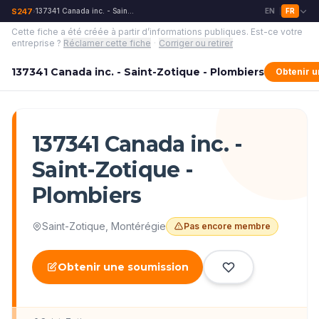
S247
137341 Canada inc. - Saint-Zotique - Plombiers
EN
FR
›
|
Cette fiche a été créée à partir d’informations publiques.
Est-ce votre
entreprise ?
Réclamer cette fiche
·
Corriger ou retirer
137341 Canada inc. - Saint-Zotique - Plombiers
Obtenir 
137341 Canada inc. -
Saint-Zotique -
Plombiers
Saint-Zotique
,
Montérégie
Pas encore membre
Obtenir une soumission