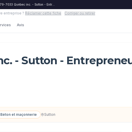
79-7033 Québec inc. - Sutton - Entrepreneurs
re entreprise ?
Réclamer cette fiche
·
Corriger ou retirer
rvices
Avis
c. - Sutton - Entreprene
Béton et maçonnerie
Sutton