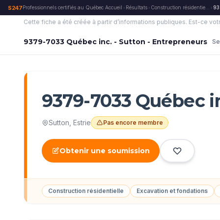
S247
Professionnels certifiés au Québec
·
Accueil
Résultats
Construction résidentielle
93
›
›
›
Cette fiche a été créée à partir d’informations publiques.
Est-ce vot
9379-7033 Québec inc. - Sutton - Entrepreneurs
Se
9379-7033 Québec in
Sutton
,
Estrie
Pas encore membre
Obtenir une soumission
Construction résidentielle
Excavation et fondations