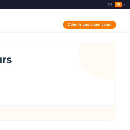
EN
FR
|
Obtenir une soumission
urs