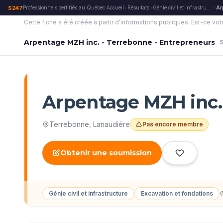
S247
Professionnels certifiés au Québec
·
Accueil
Résultats
Génie civil et infrastructure
Ar
›
›
›
Cette fiche a été créée à partir d’informations publiques.
Est-ce vot
Arpentage MZH inc. - Terrebonne - Entrepreneurs
Arpentage MZH inc.
Terrebonne
,
Lanaudière
Pas encore membre
Obtenir une soumission
Génie civil et infrastructure
Excavation et fondations