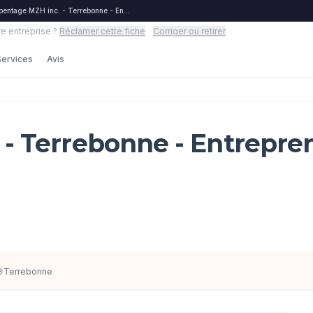
pentage MZH inc. - Terrebonne - Entrepreneurs
re entreprise ?
Réclamer cette fiche
·
Corriger ou retirer
Services
Avis
 - Terrebonne - Entrepre
Terrebonne