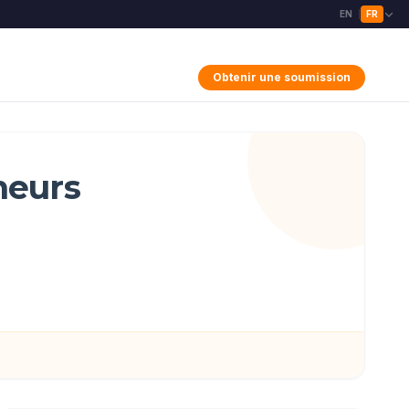
EN
FR
|
Obtenir une soumission
neurs