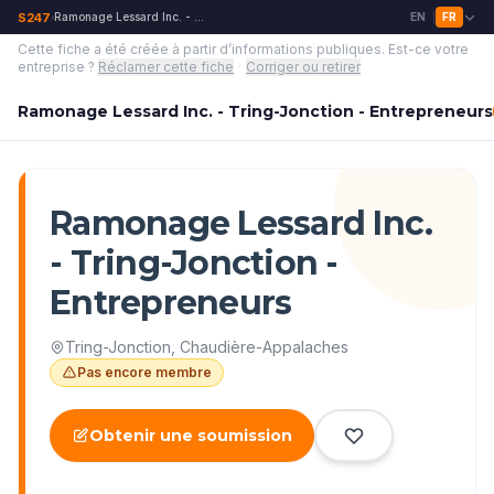
S247
Ramonage Lessard Inc. - Tring-Jonction - Entrepreneurs
EN
FR
›
|
Cette fiche a été créée à partir d’informations publiques.
Est-ce votre
entreprise ?
Réclamer cette fiche
·
Corriger ou retirer
Ramonage Lessard Inc. - Tring-Jonction - Entrepreneurs
Ramonage Lessard Inc.
- Tring-Jonction -
Entrepreneurs
Tring-Jonction
,
Chaudière-Appalaches
Pas encore membre
Obtenir une soumission