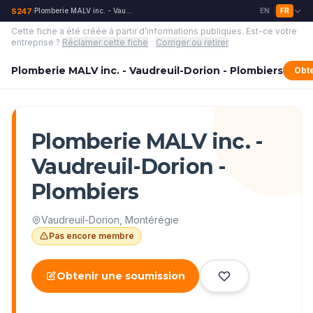
S247
Plomberie MALV inc. - Vaudreuil-Dorion - Plombiers
EN
FR
›
|
Cette fiche a été créée à partir d’informations publiques.
Est-ce votre
entreprise ?
Réclamer cette fiche
·
Corriger ou retirer
Plomberie MALV inc. - Vaudreuil-Dorion - Plombiers
Obt
Plomberie MALV inc. -
Vaudreuil-Dorion -
Plombiers
Vaudreuil-Dorion
,
Montérégie
Pas encore membre
Obtenir une soumission