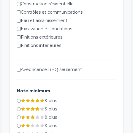
Construction résidentielle
Contrôles et communications
Eau et assainissement
Excavation et fondations
Finitions extérieures
Finitions intérieures
Génie civil et infrastructure
Installations spécialisées
Avec licence RBQ seulement
Plomberie et ventilation
Réfrigération
Structures métalliques
Note minimum
Systèmes de chauffage
&
plus
Systèmes de sécurité incendie
&
plus
Électricité
&
plus
&
plus