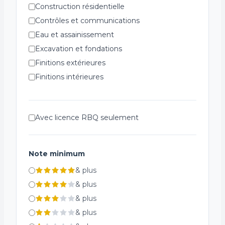
Construction résidentielle
Contrôles et communications
Eau et assainissement
Excavation et fondations
Finitions extérieures
Finitions intérieures
Génie civil et infrastructure
Installations spécialisées
Avec licence RBQ seulement
Plomberie et ventilation
Réfrigération
Structures métalliques
Note minimum
Systèmes de chauffage
&
plus
Systèmes de sécurité incendie
&
plus
Électricité
&
plus
&
plus