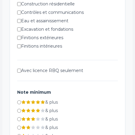
Construction résidentielle
Contrôles et communications
Eau et assainissement
Excavation et fondations
Finitions extérieures
Finitions intérieures
Génie civil et infrastructure
Installations spécialisées
Avec licence RBQ seulement
Plomberie et ventilation
Réfrigération
Structures métalliques
Note minimum
Systèmes de chauffage
&
plus
Systèmes de sécurité incendie
&
plus
Électricité
&
plus
&
plus