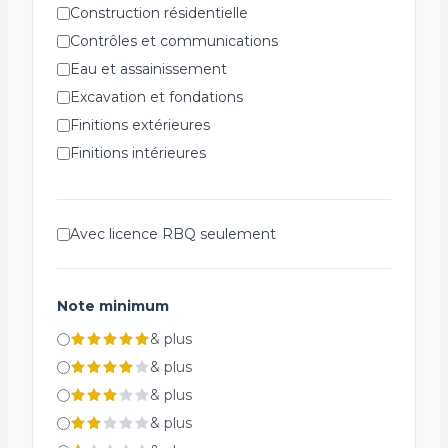
Construction résidentielle
Contrôles et communications
Eau et assainissement
Excavation et fondations
Finitions extérieures
Finitions intérieures
Génie civil et infrastructure
Installations spécialisées
Avec licence RBQ seulement
Plomberie et ventilation
Réfrigération
Structures métalliques
Note minimum
Systèmes de chauffage
&
plus
Systèmes de sécurité incendie
&
plus
Électricité
&
plus
&
plus