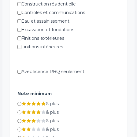
Construction résidentielle
Contrôles et communications
Eau et assainissement
Excavation et fondations
Finitions extérieures
Finitions intérieures
Génie civil et infrastructure
Installations spécialisées
Avec licence RBQ seulement
Plomberie et ventilation
Réfrigération
Structures métalliques
Note minimum
Systèmes de chauffage
&
plus
Systèmes de sécurité incendie
&
plus
Électricité
&
plus
&
plus