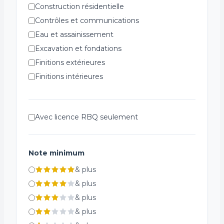
Construction résidentielle
Contrôles et communications
Eau et assainissement
Excavation et fondations
Finitions extérieures
Finitions intérieures
Génie civil et infrastructure
Installations spécialisées
Avec licence RBQ seulement
Plomberie et ventilation
Réfrigération
Structures métalliques
Note minimum
Systèmes de chauffage
&
plus
Systèmes de sécurité incendie
&
plus
Électricité
&
plus
&
plus