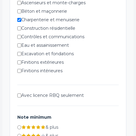
Ascenseurs et monte-charges
Béton et maçonnerie
Charpenterie et menuiserie
Construction résidentielle
Contrôles et communications
Eau et assainissement
Excavation et fondations
Finitions extérieures
Finitions intérieures
Génie civil et infrastructure
Installations spécialisées
Avec licence RBQ seulement
Plomberie et ventilation
Réfrigération
Structures métalliques
Note minimum
Systèmes de chauffage
&
plus
Systèmes de sécurité incendie
&
plus